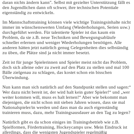
daran nichts ändern kann". Selbst mit gezielter Unterstützung fällt es
den Jugendlichen dann oft schwer, ihre technischen Potentiale
eigenständig zu entwickeln.
Im Mannschaftstraining können viele wichtige Trainingsinhalte nicht
immer im wünschenswerten Umfang (Wiederholungen, Serien usw.)
durchgeführt werden. Für talentierte Spieler ist das kaum ein
Problem, da sie z.B. neue Techniken und Bewegungsabläufe
schneller erlernen und weniger Wiederholungen benötigen. Alle
anderen hätten jetzt natürlich genug Gelegenheiten dies selbständig
zu üben, die Plätze sind ja nicht immer besetzt.
Zeit ist für junge Spielerinnen und Spieler meist nicht das Problem,
doch sich alleine oder zu zweit auf den Platz zu stellen und mal 100
Bälle zielgenau zu schlagen, das kostet schon ein bisschen
Überwindung.
Nun kann man sich natürlich auf den Standpunkt stellen und sagen:“
Wer dazu nicht bereit ist, der wird halt kein guter Spieler!“ und „wer
weiter kommen will, muss es halt lernen!“ Aber wie bekommt man
diejenigen, die nicht schon mit sieben Jahren wissen, dass sie mal
Nationalspieler/in werden und dass man da auch eigenständig
trainieren muss, dazu, mehr Trainingsausdauer an den Tag zu legen?
Natürlich gibt es da schon einiges im Trainingsbetrieb wie z.B.
Spielformen, Fördertraining, Hockeycamps usw. Mein Eindruck ist
allerdings, dass die wenigsten Jugendspieler regelmäßig