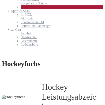
Kooperation Schule
Hockeyfuchs
Sport & Spaß
Im HCL
Aktivzeit
Sportzentrum Ost
Räume und Fahrzeuge
zu Gast
Anfahrt
Übernachten
Gastronomie
Ludwigsburg
Hockeyfuchs
Hockey
Leistungsabzeic