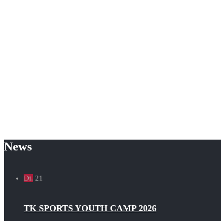
News
Di.
21
TK SPORTS YOUTH CAMP 2026