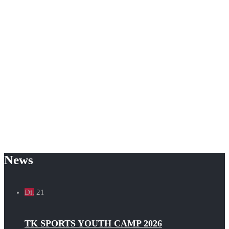
News
Di.
21
TK SPORTS YOUTH CAMP 2026